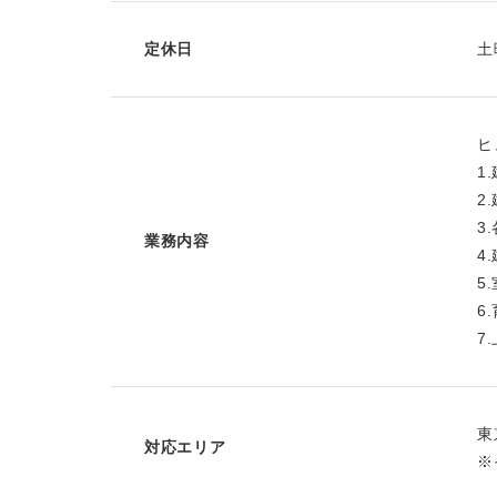
定休日
土
ヒ
1
2
3
業務内容
4
5
6
7
東
対応エリア
※