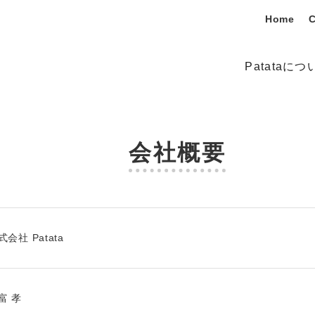
Home
Patataにつ
会
社
概
要
式会社 Patata
富 孝